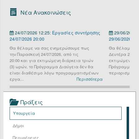
Οργανόγραμμα
Νέα Ανακοινώσεις
Υπηρεσίες
24/07/2026 12:25:
Εργασίες συντήρησης
29/06/2026 
Επικοινωνία/Υποστήριξη
24/07/2026 20:00
29/06/2026
Είσοδος
Θα θέλαμε να σας ενημερώσουμε πως
Θα θέλαμε να
την Παρασκευή 24/07/2026, από τις
Δευτέρα 29 Ιου
20:00 και για εκτιμώμενη διάρκεια τριών
εκτιμώμενη διά
(3) ωρών, το Πρόγραμμα Διαύγεια δεν θα
Πρόγραμμα Δια
είναι διαθέσιμο λόγω προγραμματισμένων
περιορισμένη λ
εργα...
Περισσότερα
Πράξεις
Υπουργεία
Δήμοι
Περιφέρειες