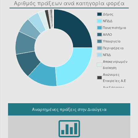
Αριθμός πράξεων ανά κατηγορία φορέα
Δήμος
ΝΠΔΔ
Πανεπιστήμιο
ΑΛΛΟ
Υπουργείο
Περιφέρεια
ΝΠΙΔ
Αποκεντρωμένη
διοίκηση
Ανώνυμες
Εταιρείες Α.Ε
Ανεξάρτητες
Αρχές
Νοσοκομείο
ΔΕΥΑ
Αναρτημένες πράξεις στην Διαύγεια
Δικαστήριο
Φορείς
Υπόχρεοι
ΚΗΜΔΗΣ εκτός