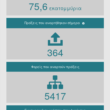
75,6
Ν. 3861/10
εκατομμύρια
Ιδρύματα
Περιφέρεια
(Παλαιά
κρατική)
Πράξεις που αναρτήθηκαν σήμερα
Μη
κερδοσκοπικές
εταιρείες
ΔΕΚΟ
364
Γραφείο
πρωθυπουργού
Γενική
Κυβέρνηση
Φορείς που αναρτούν πράξεις
Γενική
Γραμματεία
Φορείς που
εμπίπτουν στο
άρθρο 10 Β’
5417
Ν.3861/2010