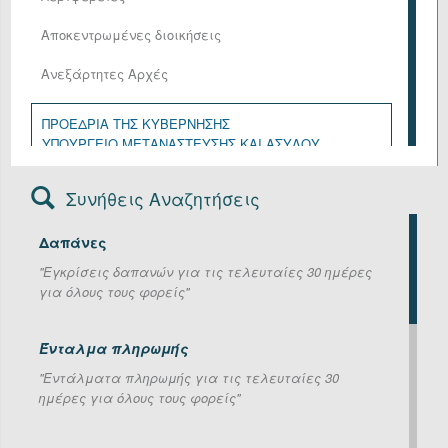
Αποκεντρωμένες διοικήσεις
Ανεξάρτητες Αρχές
ΠΡΟΕΔΡΙΑ ΤΗΣ ΚΥΒΕΡΝΗΣΗΣ
ΥΠΟΥΡΓΕΙΟ ΜΕΤΑΝΑΣΤΕΥΣΗΣ ΚΑΙ ΑΣΥΛΟΥ
ΥΠΟΥΡΓΕΙΟ ΑΓΡΟΤΙΚΗΣ ΑΝΑΠΤΥΞΗΣ ΚΑΙ ΤΡΟΦΙΜΩΝ
ΥΠΟΥΡΓΕΙΟ ΑΝΑΠΤΥΞΗΣ
Συνήθεις Αναζητήσεις
ΥΠΟΥΡΓΕΙΟ ΔΙΚΑΙΟΣΥΝΗΣ
ΥΠΟΥΡΓΕΙΟ ΕΘΝΙΚΗΣ ΑΜΥΝΑΣ
Δαπάνες
ΥΠΟΥΡΓΕΙΟ ΕΞΩΤΕΡΙΚΩΝ
ΥΠΟΥΡΓΕΙΟ ΕΡΓΑΣΙΑΣ ΚΑΙ ΚΟΙΝΩΝΙΚΗΣ ΑΣΦΑΛΙΣΗΣ
''Εγκρίσεις δαπανών για τις τελευταίες 30 ημέρες
ΥΠΟΥΡΓΕΙΟ ΕΣΩΤΕΡΙΚΩΝ
για όλους τους φορείς''
ΥΠΟΥΡΓΕΙΟ ΚΛΙΜΑΤΙΚΗΣ ΚΡΙΣΗΣ ΚΑΙ ΠΟΛΙΤΙΚΗΣ
ΠΡΟΣΤΑΣΙΑΣ
ΥΠΟΥΡΓΕΙΟ ΚΟΙΝΩΝΙΚΗΣ ΣΥΝΟΧΗΣ ΚΑΙ
Ένταλμα πληρωμής
ΟΙΚΟΓΕΝΕΙΑΣ
''Εντάλματα πληρωμής για τις τελευταίες 30
ΥΠΟΥΡΓΕΙΟ ΝΑΥΤΙΛΙΑΣ ΚΑΙ ΝΗΣΙΩΤΙΚΗΣ ΠΟΛΙΤΙΚΗΣ
ημέρες για όλους τους φορείς''
ΥΠΟΥΡΓΕΙΟ ΟΙΚΟΝΟΜΙΚΩΝ
ΥΠΟΥΡΓΕΙΟ ΠΑΙΔΕΙΑΣ, ΘΡΗΣΚΕΥΜΑΤΩΝ ΚΑΙ
ΑΘΛΗΤΙΣΜΟΥ