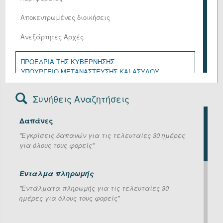
Αποκεντρωμένες διοικήσεις
Ανεξάρτητες Αρχές
ΠΡΟΕΔΡΙΑ ΤΗΣ ΚΥΒΕΡΝΗΣΗΣ
ΥΠΟΥΡΓΕΙΟ ΜΕΤΑΝΑΣΤΕΥΣΗΣ ΚΑΙ ΑΣΥΛΟΥ
ΥΠΟΥΡΓΕΙΟ ΑΓΡΟΤΙΚΗΣ ΑΝΑΠΤΥΞΗΣ ΚΑΙ ΤΡΟΦΙΜΩΝ
ΥΠΟΥΡΓΕΙΟ ΑΝΑΠΤΥΞΗΣ
Συνήθεις Αναζητήσεις
ΥΠΟΥΡΓΕΙΟ ΔΙΚΑΙΟΣΥΝΗΣ
ΥΠΟΥΡΓΕΙΟ ΕΘΝΙΚΗΣ ΑΜΥΝΑΣ
Δαπάνες
ΥΠΟΥΡΓΕΙΟ ΕΞΩΤΕΡΙΚΩΝ
ΥΠΟΥΡΓΕΙΟ ΕΡΓΑΣΙΑΣ ΚΑΙ ΚΟΙΝΩΝΙΚΗΣ ΑΣΦΑΛΙΣΗΣ
''Εγκρίσεις δαπανών για τις τελευταίες 30 ημέρες
ΥΠΟΥΡΓΕΙΟ ΕΣΩΤΕΡΙΚΩΝ
για όλους τους φορείς''
ΥΠΟΥΡΓΕΙΟ ΚΛΙΜΑΤΙΚΗΣ ΚΡΙΣΗΣ ΚΑΙ ΠΟΛΙΤΙΚΗΣ
ΠΡΟΣΤΑΣΙΑΣ
ΥΠΟΥΡΓΕΙΟ ΚΟΙΝΩΝΙΚΗΣ ΣΥΝΟΧΗΣ ΚΑΙ
Ένταλμα πληρωμής
ΟΙΚΟΓΕΝΕΙΑΣ
''Εντάλματα πληρωμής για τις τελευταίες 30
ΥΠΟΥΡΓΕΙΟ ΝΑΥΤΙΛΙΑΣ ΚΑΙ ΝΗΣΙΩΤΙΚΗΣ ΠΟΛΙΤΙΚΗΣ
ημέρες για όλους τους φορείς''
ΥΠΟΥΡΓΕΙΟ ΟΙΚΟΝΟΜΙΚΩΝ
ΥΠΟΥΡΓΕΙΟ ΠΑΙΔΕΙΑΣ, ΘΡΗΣΚΕΥΜΑΤΩΝ ΚΑΙ
ΑΘΛΗΤΙΣΜΟΥ