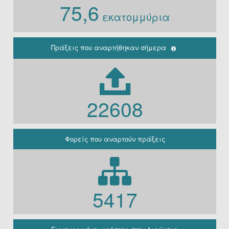
75,6
Ν. 3861/10
εκατομμύρια
Ιδρύματα
Περιφέρεια
(Παλαιά
κρατική)
Πράξεις που αναρτήθηκαν σήμερα
Μη
κερδοσκοπικές
εταιρείες
ΔΕΚΟ
22608
Γραφείο
πρωθυπουργού
Γενική
Κυβέρνηση
Φορείς που αναρτούν πράξεις
Γενική
Γραμματεία
Φορείς που
εμπίπτουν στο
άρθρο 10 Β’
5417
Ν.3861/2010