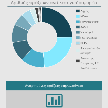
Αριθμός πράξεων ανά κατηγορία φορέα
Δήμος
ΝΠΔΔ
Πανεπιστήμιο
ΑΛΛΟ
Υπουργείο
Περιφέρεια
ΝΠΙΔ
Αποκεντρωμένη
διοίκηση
Ανώνυμες
Εταιρείες Α.Ε
Ανεξάρτητες
Αρχές
Νοσοκομείο
ΔΕΥΑ
Αναρτημένες πράξεις στην Διαύγεια
Δικαστήριο
Φορείς
Υπόχρεοι
ΚΗΜΔΗΣ εκτός