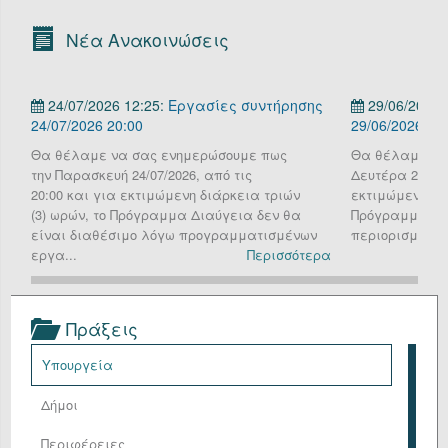
Οργανόγραμμα
Νέα Ανακοινώσεις
Υπηρεσίες
24/07/2026 12:25:
Εργασίες συντήρησης
29/06/2026 
Επικοινωνία/Υποστήριξη
24/07/2026 20:00
29/06/2026
Είσοδος
Θα θέλαμε να σας ενημερώσουμε πως
Θα θέλαμε να
την Παρασκευή 24/07/2026, από τις
Δευτέρα 29 Ιου
20:00 και για εκτιμώμενη διάρκεια τριών
εκτιμώμενη διά
(3) ωρών, το Πρόγραμμα Διαύγεια δεν θα
Πρόγραμμα Δια
είναι διαθέσιμο λόγω προγραμματισμένων
περιορισμένη λ
εργα...
Περισσότερα
Πράξεις
Υπουργεία
Δήμοι
Περιφέρειες