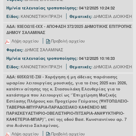
Ημ/νία τελευταίας τροποποίησης:
04/12/2025 10:24:32
Είδος:
ΚΑΝΟΝΙΣΤΙΚΗ ΠΡΑΞΗ
Θεματικές:
ΔΗΜΟΣΙΑ ΔΙΟΙΚΗΣΗ
ΑΔΑ: 93ΕΟΩ1Ε-ΙΧΧ - ΑΠΟΦΑΣΗ 372/2025 ΔΗΜΟΤΙΚΗΣ ΕΠΙΤΡΟΠΗΣ
ΔΗΜΟΥ ΣΑΛΑΜΙΝΑΣ
Λήψη αρχείου
Προβολή αρχείου
Φορέας:
ΔΗΜΟΣ ΣΑΛΑΜΙΝΑΣ
Ημ/νία τελευταίας τροποποίησης:
04/12/2025 10:16:33
Είδος:
ΚΑΝΟΝΙΣΤΙΚΗ ΠΡΑΞΗ
Θεματικές:
ΔΗΜΟΣΙΑ ΔΙΟΙΚΗΣΗ
ΑΔΑ: 605ΧΩ1Ε-Ξ6Ι - Χορήγηση ή μη άδειας παράτασης
ωραρίου λειτουργίας μουσικής, για το έτος 2025 και 2026,
κατόπιν αίτησης της κ. Στασουλάκη Ελευθερίας για το
κατάστημα που λειτουργεί ως ‘’Επιχείρηση Μαζικής
Εστίασης Πλήρους και Προχείρου Γεύματος (ΨΗΤΟΠΩΛΕΙΟ-
ΤΑΒΕΡΝΑ-ΜΠΥΡΑΡΙΑ-ΠΑΡΑΔΟΣΙΑΚΟ ΚΑΦΕΝΕΙΟ ΜΕ
ΠΑΡΑΣΚΕΥΑΣΤΗΡΙΟ-ΟΒΕΛΙΣΤΗΡΙΟ-ΠΙΤΣΑΡΙΑ-ΑΝΑΨΥΚΤΗΡΙΟ-
ΚΑΦΕΤΕΡΙΑ-ΜΠΑΡ)’’, επί της οδού Βασ. Κωνσταντίνου αρ. 7
στο Αιάντειο Σαλαμίνας.
Λήψη αρχείου
Προβολή αρχείου