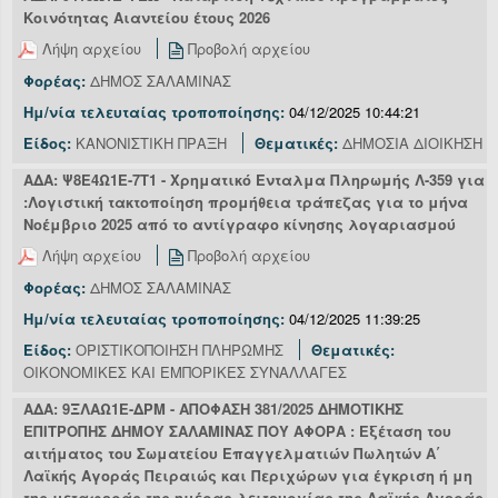
Κοινότητας Αιαντείου έτους 2026
Λήψη αρχείου
Προβολή αρχείου
Φορέας:
ΔΗΜΟΣ ΣΑΛΑΜΙΝΑΣ
Ημ/νία τελευταίας τροποποίησης:
04/12/2025 10:44:21
Είδος:
ΚΑΝΟΝΙΣΤΙΚΗ ΠΡΑΞΗ
Θεματικές:
ΔΗΜΟΣΙΑ ΔΙΟΙΚΗΣΗ
ΑΔΑ: Ψ8Ε4Ω1Ε-7Τ1 - Χρηματικό Ενταλμα Πληρωμής Λ-359 για
:Λογιστική τακτοποίηση προμήθεια τράπεζας για το μήνα
Νοέμβριο 2025 από το αντίγραφο κίνησης λογαριασμού
Λήψη αρχείου
Προβολή αρχείου
Φορέας:
ΔΗΜΟΣ ΣΑΛΑΜΙΝΑΣ
Ημ/νία τελευταίας τροποποίησης:
04/12/2025 11:39:25
Είδος:
ΟΡΙΣΤΙΚΟΠΟΙΗΣΗ ΠΛΗΡΩΜΗΣ
Θεματικές:
ΟΙΚΟΝΟΜΙΚΕΣ ΚΑΙ ΕΜΠΟΡΙΚΕΣ ΣΥΝΑΛΛΑΓΕΣ
ΑΔΑ: 9ΞΛΑΩ1Ε-ΔΡΜ - ΑΠΟΦΑΣΗ 381/2025 ΔΗΜΟΤΙΚΗΣ
ΕΠΙΤΡΟΠΗΣ ΔΗΜΟΥ ΣΑΛΑΜΙΝΑΣ ΠΟΥ ΑΦΟΡΑ : Εξέταση του
αιτήματος του Σωματείου Επαγγελματιών Πωλητών Α΄
Λαϊκής Αγοράς Πειραιώς και Περιχώρων για έγκριση ή μη
της μεταφοράς της ημέρας λειτουργίας της Λαϊκής Αγοράς