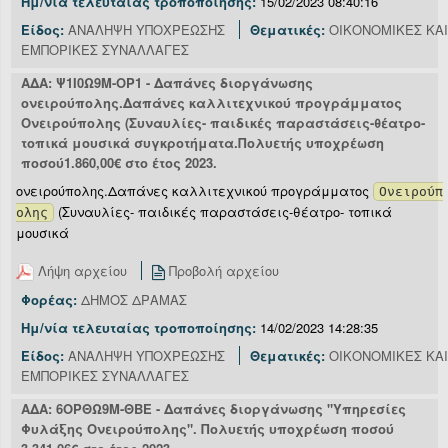
Ημ/νία τελευταίας τροποποίησης:
15/02/2023 08:40:16
Είδος:
ΑΝΑΛΗΨΗ ΥΠΟΧΡΕΩΣΗΣ
Θεματικές:
ΟΙΚΟΝΟΜΙΚΕΣ ΚΑΙ
ΕΜΠΟΡΙΚΕΣ ΣΥΝΑΛΛΑΓΕΣ
ΑΔΑ: Ψ1Ι0Ω9Μ-ΟΡ1 - Δαπάνες διοργάνωσης
ονειρούπολης.Δαπάνες καλλιτεχνικού προγράμματος
Ονειρούπολης (Συναυλίες- παιδικές παραστάσεις-θέατρο-
τοπικά μουσικά συγκροτήματα.Πολυετής υποχρέωση
ποσού1.860,00€ στο έτος 2023.
ονειρούπολης.Δαπάνες καλλιτεχνικού προγράμματος
Ονειρούπ
(Συναυλίες- παιδικές παραστάσεις-θέατρο- τοπικά
ολης
μουσικά
Λήψη αρχείου
Προβολή αρχείου
Φορέας:
ΔΗΜΟΣ ΔΡΑΜΑΣ
Ημ/νία τελευταίας τροποποίησης:
14/02/2023 14:28:35
Είδος:
ΑΝΑΛΗΨΗ ΥΠΟΧΡΕΩΣΗΣ
Θεματικές:
ΟΙΚΟΝΟΜΙΚΕΣ ΚΑΙ
ΕΜΠΟΡΙΚΕΣ ΣΥΝΑΛΛΑΓΕΣ
ΑΔΑ: 6ΟΡΘΩ9Μ-ΘΒΕ - Δαπάνες διοργάνωσης "Υπηρεσίες
Φυλάξης Ονειρούπολης". Πολυετής υποχρέωση ποσού