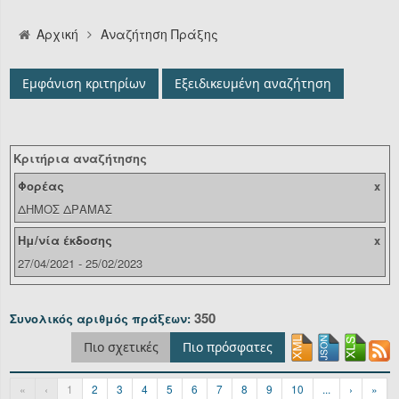
Αναζήτηση
Αρχική
Αναζήτηση Πράξης
Οργανόγραμμα
Εμφάνιση κριτηρίων
Εξειδικευμένη αναζήτηση
Υπηρεσίες
Επικοινωνία/Υποστήριξη
Κριτήρια αναζήτησης
Είσοδος
Φορέας
x
ΔΗΜΟΣ ΔΡΑΜΑΣ
Ημ/νία έκδοσης
x
27/04/2021 - 25/02/2023
350
Συνολικός αριθμός πράξεων:
Πιο σχετικές
Πιο πρόσφατες
«
‹
1
2
3
4
5
6
7
8
9
10
...
›
»