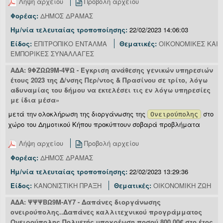
Λήψη αρχείου
Προβολή αρχείου
Φορέας:
ΔΗΜΟΣ ΔΡΑΜΑΣ
Ημ/νία τελευταίας τροποποίησης:
22/02/2023 14:06:03
Είδος:
ΕΠΙΤΡΟΠΙΚΟ ΕΝΤΑΛΜΑ
Θεματικές:
ΟΙΚΟΝΟΜΙΚΕΣ ΚΑΙ
ΕΜΠΟΡΙΚΕΣ ΣΥΝΑΛΛΑΓΕΣ
ΑΔΑ: 9ΦΖΩΩ9Μ-4ΨΩ - Έγκριση ανάθεσης γενικών υπηρεσιών
έτους 2023 της Δ/νσης Περ/ντος & Πρασίνου σε τρίτο, λόγω
αδυναμίας του δήμου να εκτελέσει τις εν λόγω υπηρεσίες
με ίδια μέσα»
μετά την ολοκλήρωση της διοργάνωσης της
στο
Ονειρούπολης
χώρο του Δημοτικού Κήπου προκύπτουν σοβαρά προβλήματα
Λήψη αρχείου
Προβολή αρχείου
Φορέας:
ΔΗΜΟΣ ΔΡΑΜΑΣ
Ημ/νία τελευταίας τροποποίησης:
22/02/2023 13:29:36
Είδος:
ΚΑΝΟΝΙΣΤΙΚΗ ΠΡΑΞΗ
Θεματικές:
ΟΙΚΟΝΟΜΙΚΗ ΖΩΗ
ΑΔΑ: ΨΨΨΒΩ9Μ-ΑΥ7 - Δαπάνες διοργάνωσης
ονειρούπολης..Δαπάνες καλλιτεχνικού προγράμματος
Ονειρούπολης.Πολυετής υποχρέωση ποσού 800,00€ στο έτος