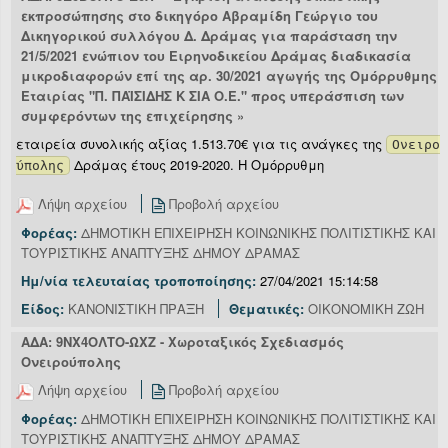
εκπροσώπησης στo δικηγόρο Αβραμίδη Γεώργιο του
Δικηγορικού συλλόγου Δ. Δράμας για παράσταση την
21/5/2021 ενώπιον του Ειρηνοδικείου Δράμας διαδικασία
μικροδιαφορών επί της αρ. 30/2021 αγωγής της Ομόρρυθμης
Εταιρίας "Π. ΠΑΪΣΙΔΗΣ Κ ΣΙΑ Ο.Ε." προς υπεράσπιση των
συμφερόντων της επιχείρησης »
εταιρεία συνολικής αξίας 1.513.70€ για τις ανάγκες της
Ονειρο
Δράμας έτους 2019-2020. Η Ομόρρυθμη
ύπολης
Λήψη αρχείου
Προβολή αρχείου
Φορέας:
ΔΗΜΟΤΙΚΗ ΕΠΙΧΕΙΡΗΣΗ ΚΟΙΝΩΝΙΚΗΣ ΠΟΛΙΤΙΣΤΙΚΗΣ ΚΑΙ
ΤΟΥΡΙΣΤΙΚΗΣ ΑΝΑΠΤΥΞΗΣ ΔΗΜΟΥ ΔΡΑΜΑΣ
Ημ/νία τελευταίας τροποποίησης:
27/04/2021 15:14:58
Είδος:
ΚΑΝΟΝΙΣΤΙΚΗ ΠΡΑΞΗ
Θεματικές:
ΟΙΚΟΝΟΜΙΚΗ ΖΩΗ
ΑΔΑ: 9ΝΧ4ΟΛΤΟ-ΩΧΖ - Χωροταξικός Σχεδιασμός
Ονειρούπολης
Λήψη αρχείου
Προβολή αρχείου
Φορέας:
ΔΗΜΟΤΙΚΗ ΕΠΙΧΕΙΡΗΣΗ ΚΟΙΝΩΝΙΚΗΣ ΠΟΛΙΤΙΣΤΙΚΗΣ ΚΑΙ
ΤΟΥΡΙΣΤΙΚΗΣ ΑΝΑΠΤΥΞΗΣ ΔΗΜΟΥ ΔΡΑΜΑΣ