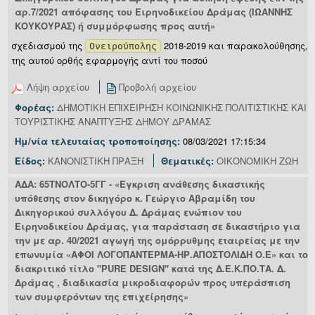
αρ.7/2021 απόφασης του Ειρηνοδικείου Δράμας (ΙΩΑΝΝΗΣ
ΚΟΥΚΟΥΡΑΣ) ή συμμόρφωσης προς αυτή»
σχεδιασμού της
2018-2019 και παρακολούθησης,
Ονειρούπολης
της αυτού ορθής εφαρμογής αντί του ποσού
Λήψη αρχείου
Προβολή αρχείου
Φορέας:
ΔΗΜΟΤΙΚΗ ΕΠΙΧΕΙΡΗΣΗ ΚΟΙΝΩΝΙΚΗΣ ΠΟΛΙΤΙΣΤΙΚΗΣ ΚΑΙ
ΤΟΥΡΙΣΤΙΚΗΣ ΑΝΑΠΤΥΞΗΣ ΔΗΜΟΥ ΔΡΑΜΑΣ
Ημ/νία τελευταίας τροποποίησης:
08/03/2021 17:15:34
Είδος:
ΚΑΝΟΝΙΣΤΙΚΗ ΠΡΑΞΗ
Θεματικές:
ΟΙΚΟΝΟΜΙΚΗ ΖΩΗ
ΑΔΑ: 65ΤΝΟΛΤΟ-5ΓΓ - «Έγκριση ανάθεσης δικαστικής
υπόθεσης στον δικηγόρο κ. Γεώργιο Αβραμίδη του
Δικηγορικού συλλόγου Δ. Δράμας ενώπιον του
Ειρηνοδικείου Δράμας, για παράσταση σε δικαστήριο για
την με αρ. 40/2021 αγωγή της ομόρρυθμης εταιρείας με την
επωνυμία «ΑΦΟΙ ΛΟΓΟΠΑΝΤΕΡΜΑ-ΗΡ.ΑΠΟΣΤΟΛΙΔΗ Ο.Ε» και το
διακριτικό τίτλο "PURE DESIGN" κατά της Δ.Ε.Κ.ΠΟ.ΤΑ. Δ.
Δράμας , διαδικασία μικροδιαφορών προς υπεράσπιση
των συμφερόντων της επιχείρησης»