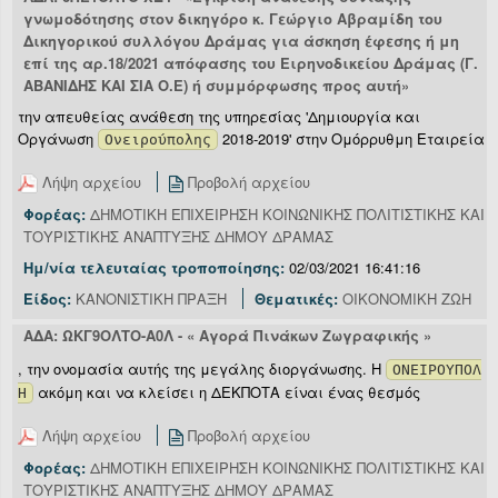
γνωμοδότησης στον δικηγόρο κ. Γεώργιο Αβραμίδη του
Δικηγορικού συλλόγου Δράμας για άσκηση έφεσης ή μη
επί της αρ.18/2021 απόφασης του Ειρηνοδικείου Δράμας (Γ.
ΑΒΑΝΙΔΗΣ ΚΑΙ ΣΙΑ Ο.Ε) ή συμμόρφωσης προς αυτή»
την απευθείας ανάθεση της υπηρεσίας 'Δημιουργία και
Οργάνωση
2018-2019' στην Ομόρρυθμη Εταιρεία
Ονειρούπολης
Λήψη αρχείου
Προβολή αρχείου
Φορέας:
ΔΗΜΟΤΙΚΗ ΕΠΙΧΕΙΡΗΣΗ ΚΟΙΝΩΝΙΚΗΣ ΠΟΛΙΤΙΣΤΙΚΗΣ ΚΑΙ
ΤΟΥΡΙΣΤΙΚΗΣ ΑΝΑΠΤΥΞΗΣ ΔΗΜΟΥ ΔΡΑΜΑΣ
Ημ/νία τελευταίας τροποποίησης:
02/03/2021 16:41:16
Είδος:
ΚΑΝΟΝΙΣΤΙΚΗ ΠΡΑΞΗ
Θεματικές:
ΟΙΚΟΝΟΜΙΚΗ ΖΩΗ
ΑΔΑ: ΩΚΓ9ΟΛΤΟ-Α0Λ - « Αγορά Πινάκων Ζωγραφικής »
, την ονομασία αυτής της μεγάλης διοργάνωσης. Η
ΟΝΕΙΡΟΥΠΟΛ
ακόμη και να κλείσει η ΔΕΚΠΟΤΑ είναι ένας θεσμός
Η
Λήψη αρχείου
Προβολή αρχείου
Φορέας:
ΔΗΜΟΤΙΚΗ ΕΠΙΧΕΙΡΗΣΗ ΚΟΙΝΩΝΙΚΗΣ ΠΟΛΙΤΙΣΤΙΚΗΣ ΚΑΙ
ΤΟΥΡΙΣΤΙΚΗΣ ΑΝΑΠΤΥΞΗΣ ΔΗΜΟΥ ΔΡΑΜΑΣ