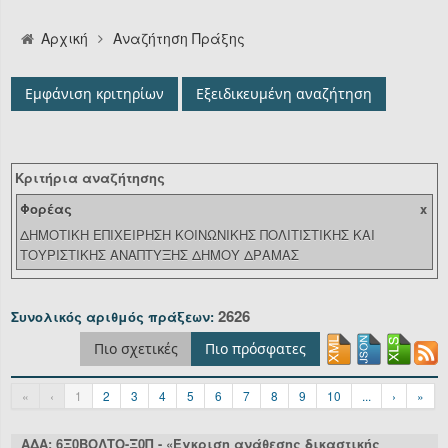
Αναζήτηση
Αρχική
Αναζήτηση Πράξης
Οργανόγραμμα
Εμφάνιση κριτηρίων
Εξειδικευμένη αναζήτηση
Υπηρεσίες
Επικοινωνία/Υποστήριξη
Κριτήρια αναζήτησης
Είσοδος
Φορέας
x
ΔΗΜΟΤΙΚΗ ΕΠΙΧΕΙΡΗΣΗ ΚΟΙΝΩΝΙΚΗΣ ΠΟΛΙΤΙΣΤΙΚΗΣ ΚΑΙ
ΤΟΥΡΙΣΤΙΚΗΣ ΑΝΑΠΤΥΞΗΣ ΔΗΜΟΥ ΔΡΑΜΑΣ
2626
Συνολικός αριθμός πράξεων:
Πιο σχετικές
Πιο πρόσφατες
«
‹
1
2
3
4
5
6
7
8
9
10
...
›
»
ΑΔΑ: 6Ξ0ΒΟΛΤΟ-Ξ0Π - «Έγκριση ανάθεσης δικαστικής