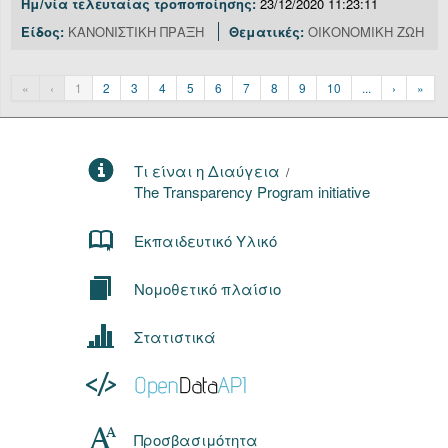
Ημ/νία τελευταίας τροποποίησης:
23/12/2020 11:23:11
Είδος:
ΚΑΝΟΝΙΣΤΙΚΗ ΠΡΑΞΗ
Θεματικές:
ΟΙΚΟΝΟΜΙΚΗ ΖΩΗ
«
‹
1
2
3
4
5
6
7
8
9
10
...
›
»
Τι είναι η Διαύγεια
/
The Transparency Program initiative
Εκπαιδευτικό Υλικό
Νομοθετικό πλαίσιο
Στατιστικά
Προσβασιμότητα