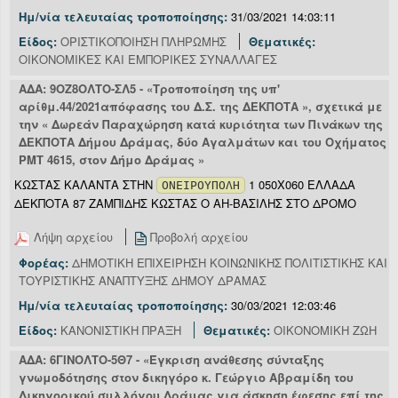
Ημ/νία τελευταίας τροποποίησης:
31/03/2021 14:03:11
Είδος:
ΟΡΙΣΤΙΚΟΠΟΙΗΣΗ ΠΛΗΡΩΜΗΣ
Θεματικές:
ΟΙΚΟΝΟΜΙΚΕΣ ΚΑΙ ΕΜΠΟΡΙΚΕΣ ΣΥΝΑΛΛΑΓΕΣ
ΑΔΑ: 9ΟΖ8ΟΛΤΟ-ΣΛ5 - «Τροποποίηση της υπ'
αρίθμ.44/2021απόφασης του Δ.Σ. της ΔΕΚΠΟΤΑ », σχετικά με
την « Δωρεάν Παραχώρηση κατά κυριότητα των Πινάκων της
ΔΕΚΠΟΤΑ Δήμου Δράμας, δύο Αγαλμάτων και του Οχήματος
ΡΜΤ 4615, στον Δήμο Δράμας »
ΚΩΣΤΑΣ ΚΑΛΑΝΤΑ ΣΤΗΝ
1 050Χ060 ΕΛΛΑΔΑ
ΟΝΕΙΡΟΥΠΟΛΗ
ΔΕΚΠΟΤΑ 87 ΖΑΜΠΙΔΗΣ ΚΩΣΤΑΣ Ο ΑΗ-ΒΑΣΙΛΗΣ ΣΤΟ ΔΡΟΜΟ
Λήψη αρχείου
Προβολή αρχείου
Φορέας:
ΔΗΜΟΤΙΚΗ ΕΠΙΧΕΙΡΗΣΗ ΚΟΙΝΩΝΙΚΗΣ ΠΟΛΙΤΙΣΤΙΚΗΣ ΚΑΙ
ΤΟΥΡΙΣΤΙΚΗΣ ΑΝΑΠΤΥΞΗΣ ΔΗΜΟΥ ΔΡΑΜΑΣ
Ημ/νία τελευταίας τροποποίησης:
30/03/2021 12:03:46
Είδος:
ΚΑΝΟΝΙΣΤΙΚΗ ΠΡΑΞΗ
Θεματικές:
ΟΙΚΟΝΟΜΙΚΗ ΖΩΗ
ΑΔΑ: 6ΓΙΝΟΛΤΟ-5Θ7 - «Έγκριση ανάθεσης σύνταξης
γνωμοδότησης στον δικηγόρο κ. Γεώργιο Αβραμίδη του
Δικηγορικού συλλόγου Δράμας για άσκηση έφεσης επί της