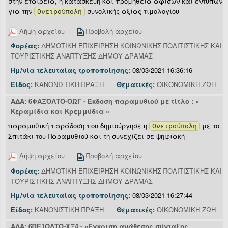
στην εταιρεία, η κατασκευή και προμήθεια αφισών και εντύπων
για την
συνολικής αξίας τιμολογίου
Ονειρούπολη
Λήψη αρχείου
Προβολή αρχείου
Φορέας:
ΔΗΜΟΤΙΚΗ ΕΠΙΧΕΙΡΗΣΗ ΚΟΙΝΩΝΙΚΗΣ ΠΟΛΙΤΙΣΤΙΚΗΣ ΚΑΙ
ΤΟΥΡΙΣΤΙΚΗΣ ΑΝΑΠΤΥΞΗΣ ΔΗΜΟΥ ΔΡΑΜΑΣ
Ημ/νία τελευταίας τροποποίησης:
08/03/2021 16:36:16
Είδος:
ΚΑΝΟΝΙΣΤΙΚΗ ΠΡΑΞΗ
Θεματικές:
ΟΙΚΟΝΟΜΙΚΗ ΖΩΗ
ΑΔΑ: 6ΦΑΞΟΛΤΟ-ΟΩΓ - Έκδοση παραμυθιού με τίτλο : «
Κεραμίδια και Κρεμμύδια »
παραμυθική παράδοση που δημιούργησε η
με το
Ονειρούπολη
Σπιτάκι του Παραμυθιού και τη συνεχίζει σε ψηφιακή
Λήψη αρχείου
Προβολή αρχείου
Φορέας:
ΔΗΜΟΤΙΚΗ ΕΠΙΧΕΙΡΗΣΗ ΚΟΙΝΩΝΙΚΗΣ ΠΟΛΙΤΙΣΤΙΚΗΣ ΚΑΙ
ΤΟΥΡΙΣΤΙΚΗΣ ΑΝΑΠΤΥΞΗΣ ΔΗΜΟΥ ΔΡΑΜΑΣ
Ημ/νία τελευταίας τροποποίησης:
08/03/2021 16:27:44
Είδος:
ΚΑΝΟΝΙΣΤΙΚΗ ΠΡΑΞΗ
Θεματικές:
ΟΙΚΟΝΟΜΙΚΗ ΖΩΗ
ΑΔΑ: 6ΠΕ1ΟΛΤΟ-ΧΞ4 - «Έγκριση ανάθεσης σύνταξης