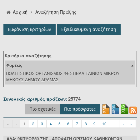
Αναζήτηση
Αρχική
Αναζήτηση Πράξης
Οργανόγραμμα
Εμφάνιση κριτηρίων
Εξειδικευμένη αναζήτηση
Υπηρεσίες
Επικοινωνία/Υποστήριξη
Κριτήρια αναζήτησης
Είσοδος
Φορέας
x
ΠΟΛΙΤΙΣΤΙΚΟΣ ΟΡΓΑΝΙΣΜΟΣ ΦΕΣΤΙΒΑΛ ΤΑΙΝΙΩΝ ΜΙΚΡΟΥ
ΜΗΚΟΥΣ ΔΗΜΟΥ ΔΡΑΜΑΣ
25774
Συνολικός αριθμός πράξεων:
Πιο σχετικές
Πιο πρόσφατες
«
‹
1
2
3
4
5
6
7
8
9
10
...
›
»
ΑΔΑ: 9ΚΠΨΟΡ50-ΞΗΣ - ΑΠΟΦΑΣΗ ΟΡΙΣΜΟΥ ΚΑΘΗΚΟΝΤΩΝ