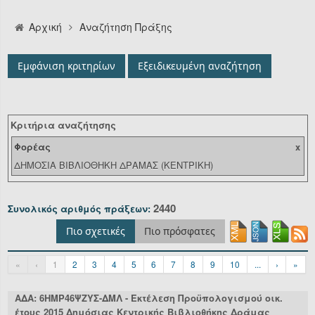
Αναζήτηση
Αρχική
Αναζήτηση Πράξης
Οργανόγραμμα
Εμφάνιση κριτηρίων
Εξειδικευμένη αναζήτηση
Υπηρεσίες
Επικοινωνία/Υποστήριξη
Κριτήρια αναζήτησης
Είσοδος
Φορέας
x
ΔΗΜΟΣΙΑ ΒΙΒΛΙΟΘΗΚΗ ΔΡΑΜΑΣ (ΚΕΝΤΡΙΚΗ)
2440
Συνολικός αριθμός πράξεων:
Πιο σχετικές
Πιο πρόσφατες
«
‹
1
2
3
4
5
6
7
8
9
10
...
›
»
ΑΔΑ: 6ΗΜΡ46ΨΖΥΣ-ΔΜΛ - Εκτέλεση Προϋπολογισμού οικ.
έτους 2015 Δημόσιας Κεντρικής Βιβλιοθήκης Δράμας