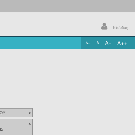
Είσοδος
A++
A+
A
A--
.
ΜΟΥ
x
x
ΗΣ