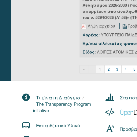
Αθλητισμού 2026-2030 (Υ
απορρέουν από αναληφθείσ
του ν. 5294/2026 (Α’ 58)» (Π
Λήψη αρχείου
Προβ
Φορέας:
ΥΠΟΥΡΓΕΙΟ ΠΑΙΔ
Ημ/νία τελευταίας τροπο
Είδος:
ΛΟΙΠΕΣ ΑΤΟΜΙΚΕΣ Δ
«
‹
1
2
3
4
5
Τι είναι η Διαύγεια
Στατισ
/
The Transparency Program
initiative
Εκπαιδευτικό Υλικό
Προσβα