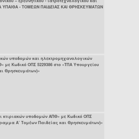
νικού – ερευνητικού - ιατροτεχνολογικού και
ΤΠΑ ΥΠΑΙΘΑ - ΤΟΜΕΩΝ ΠΑΙΔΕΙΑΣ ΚΑΙ ΘΡΗΣΚΕΥΜΑΤΩΝ
ιακών υποδομών και ηλεκτρομηχανολογικών
με Κωδικό ΟΠΣ 5229386 στο «ΤΠΑ Υπουργείου
αι Θρησκευμάτων)»
αι κτιριακών υποδομών ΑΠΘ» με Κωδικό ΟΠΣ
γραμμα Α’ Τομέων Παιδείας και Θρησκευμάτων)»