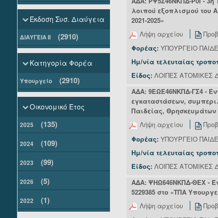
ΑΔΑ: ΡΨ5Σ46ΝΚΠΔ-Ρ0Ι - 3η
λοιπού εξοπλισμού του Αι
Έκδοση Συσ. Διαύγεια
2021-2025»
Λήψη αρχείου
Προβ
(2910)
ΔΙΑΥΓΕΙΑ ΙΙ
Φορέας:
ΥΠΟΥΡΓΕΙΟ ΠΑΙΔ
Ημ/νία τελευταίας τροπο
Κατηγορία Φορέα
Είδος:
ΛΟΙΠΕΣ ΑΤΟΜΙΚΕΣ Δ
(2910)
Υπουργείο
ΑΔΑ: 9ΕΩΕ46ΝΚΠΔ-ΓΣ4 - Έ
εγκαταστάσεων, συμπερι
Οικονομικό Έτος
Παιδείας, Θρησκευμάτων 
(135)
Λήψη αρχείου
Προβ
2025
Φορέας:
ΥΠΟΥΡΓΕΙΟ ΠΑΙΔ
(109)
2024
Ημ/νία τελευταίας τροπο
(99)
2023
Είδος:
ΛΟΙΠΕΣ ΑΤΟΜΙΚΕΣ Δ
(5)
ΑΔΑ: ΨΗΩ646ΝΚΠΔ-ΘΕΧ - Έ
2026
5229385 στο «ΤΠΑ Υπουργ
(1)
2022
Λήψη αρχείου
Προβ