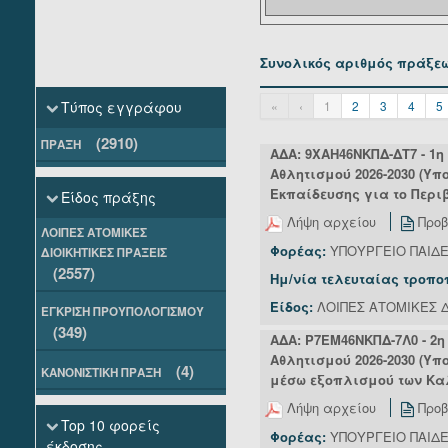
Συνολικός αριθμός πράξεω
Τύπος εγγράφου
«
‹
1
2
3
4
5
(2910)
ΠΡΑΞΗ
ΑΔΑ: 9ΧΑΗ46ΝΚΠΔ-ΔΤ7 - 1
Αθλητισμού 2026-2030 (Υ
Εκπαίδευσης για το Περιβά
Είδος πράξης
Λήψη αρχείου
Προβ
ΛΟΙΠΕΣ ΑΤΟΜΙΚΕΣ
Φορέας:
ΥΠΟΥΡΓΕΙΟ ΠΑΙΔ
ΔΙΟΙΚΗΤΙΚΕΣ ΠΡΑΞΕΙΣ
(2557)
Ημ/νία τελευταίας τροπο
Είδος:
ΛΟΙΠΕΣ ΑΤΟΜΙΚΕΣ Δ
ΕΓΚΡΙΣΗ ΠΡΟΥΠΟΛΟΓΙΣΜΟΥ
(349)
ΑΔΑ: Ρ7ΕΜ46ΝΚΠΔ-7Λ0 - 2
Αθλητισμού 2026-2030 (Υ
(4)
ΚΑΝΟΝΙΣΤΙΚΗ ΠΡΑΞΗ
μέσω εξοπλισμού των Καλλ
Λήψη αρχείου
Προβ
Top 10 φορείς
Φορέας:
ΥΠΟΥΡΓΕΙΟ ΠΑΙΔ
έκδοσης