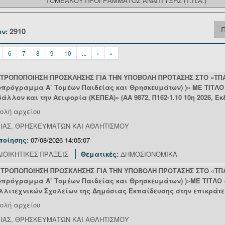
ΤΟΜΕΑΚΟΥ ΠΡΟΓΡΑΜΜΑΤΟΣ ΑΝΑΠΤΥΞΗΣ (Τ.Π.Α.)
Π
2910
ν:
6
7
8
9
10
...
›
»
η ΤΡΟΠΟΠΟΙΗΣΗ ΠΡΟΣΚΛΗΣΗΣ ΓΙΑ ΤΗΝ ΥΠΟΒΟΛΗ ΠΡΟΤΑΣΗΣ ΣΤΟ «ΤΠ
ποπρόγραμμα Α’ Τομέων Παιδείας και Θρησκευμάτων) )» ΜΕ ΤΙΤΛ
λλον και την Αειφορία (ΚΕΠΕΑ)» (ΑΑ 9872, Π162-1.10 10η 2026, Έκδο
ολή αρχείου
ΕΙΑΣ, ΘΡΗΣΚΕΥΜΑΤΩΝ ΚΑΙ ΑΘΛΗΤΙΣΜΟΥ
ποίησης:
07/08/2026 14:05:07
ΙΟΙΚΗΤΙΚΕΣ ΠΡΑΞΕΙΣ
Θεματικές:
ΔΗΜΟΣΙΟΝΟΜΙΚΑ
η ΤΡΟΠΟΠΟΙΗΣΗ ΠΡΟΣΚΛΗΣΗΣ ΓΙΑ ΤΗΝ ΥΠΟΒΟΛΗ ΠΡΟΤΑΣΗΣ ΣΤΟ «ΤΠ
ποπρόγραμμα Α’ Τομέων Παιδείας και Θρησκευμάτων) )»ΜΕ ΤΙΤΛΟ
ιτεχνικών Σχολείων της Δημόσιας Εκπαίδευσης στην επικράτεια» (
ολή αρχείου
ΕΙΑΣ, ΘΡΗΣΚΕΥΜΑΤΩΝ ΚΑΙ ΑΘΛΗΤΙΣΜΟΥ