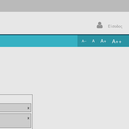
Είσοδος
A++
A+
A
A--
.
x
x